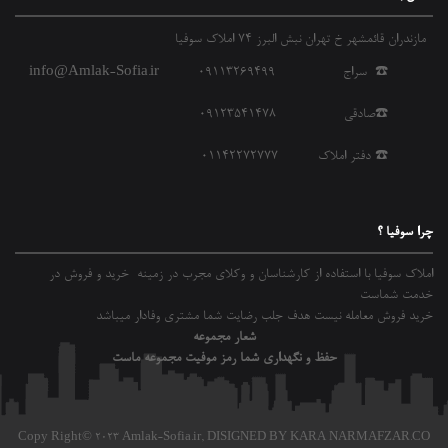
مازندران قائمشهر خ تهران نبش البرز 74 املاک سوفیا
☎️ سراج 09113269499
info@Amlak-Sofia.ir
☎️صادقی 09123541478
☎️ دفتر املاک 01142272777
چرا سوفیا ؟
املاک سوفیا با استفاده از کارشناسان و وکلای مجرب در زمینه خرید و فروش در
خدمت شماست
خرید فروش معامله نیست هدف جلب رضایت شما مشتری وفادار میباشد
شعار مجموعه
حفظ و نگهداری شما رمز موفیت مجموعه ماست
Copy Right© 2023 Amlak-Sofia.ir,
DISIGNED BY KARA NARMAFZAR.CO