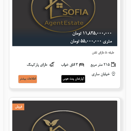
١١,٨٢٥,٠٠٠,٠٠٠ تومان
متری ٥٥,٠٠٠,٠٠٠ تومان
طبقه :٥ دارای تلفن
215 متر مربع
٣ اتاق خواب
دارای پارکینگ
خیابان ساری
آپارتمان پنت هوس
اطلاعات بيشتر
فروش