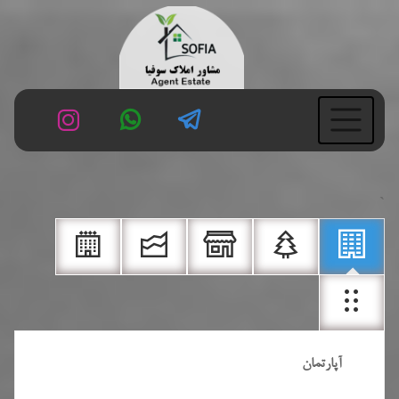
`
آپارتمان