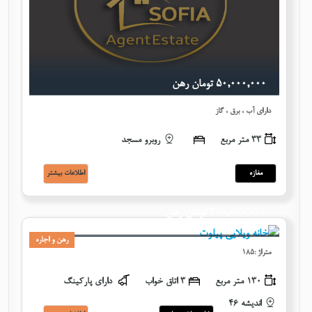
٥٠,٠٠٠,٠٠٠ تومان رهن
دارای آب ، برق ، گاز
33 متر مربع
روبرو مسجد
مغازه
اطلاعات بيشتر
٢٠٠,٠٠٠,٠٠٠ تومان رهن
رهن و اجاره
متراژ :185
130 متر مربع
٣ اتاق خواب
دارای پارکینگ
اندیشه 46