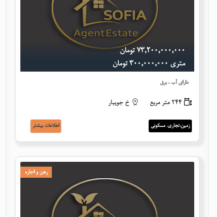
٧٣,٢٠٠,٠٠٠,٠٠٠ تومان
متری ٣٠٠,٠٠٠,٠٠٠ تومان
دارای آب ، برق
244 متر مربع
خ جویبار
زمین،تجاری. مسکونی
اطلاعات بيشتر
رهن و اجاره