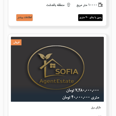
10000 متر مربع
منطقه باغدشت
زمین با بنای 70 متری
اطلاعات بيشتر
فروش
٧,٢٨٠,٠٠٠,٠٠٠ تومان
متری ٤٠,٠٠٠,٠٠٠ تومان
دارای برق