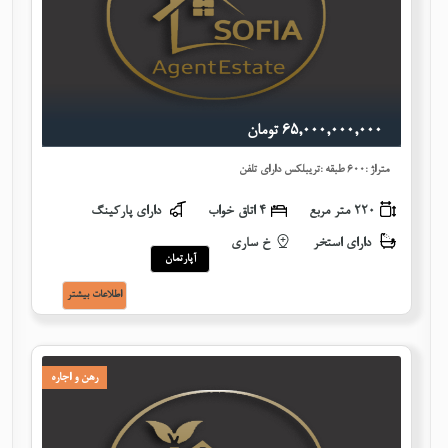
٦٥,٠٠٠,٠٠٠,٠٠٠ تومان
متراژ :600 طبقه :تریبلکس دارای تلفن
220 متر مربع
٤ اتاق خواب
دارای پارکینگ
دارای استخر
خ ساری
آپارتمان
اطلاعات بيشتر
رهن و اجاره