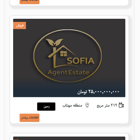
فروش
٢٥,٠٠٠,٠٠٠,٠٠٠ تومان
212 متر مربع
منطقه مهتاب
زمین
اطلاعات بيشتر