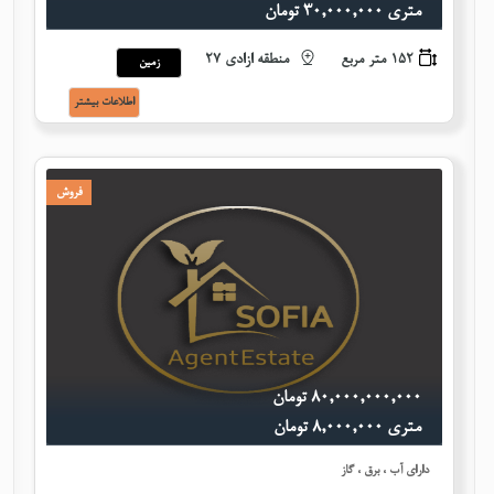
متری ٣٠,٠٠٠,٠٠٠ تومان
152 متر مربع
منطقه ازادی 27
زمین
اطلاعات بيشتر
فروش
٨٠,٠٠٠,٠٠٠,٠٠٠ تومان
متری ٨,٠٠٠,٠٠٠ تومان
دارای آب ، برق ، گاز