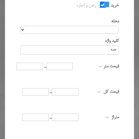
خرید
رهن و اجاره
محله
کلید واژه
قیمت متر
-
قیمت کل
-
متراژ
-