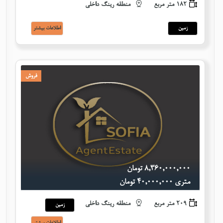
182 متر مربع
منطقه رینگ داخلی
زمین
اطلاعات بيشتر
فروش
٨,٣٦٠,٠٠٠,٠٠٠ تومان
متری ٤٠,٠٠٠,٠٠٠ تومان
209 متر مربع
منطقه رینگ داخلی
زمین
اطلاعات بيشتر