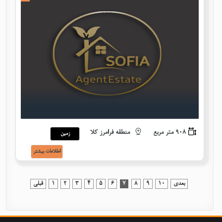
908 متر مربع
منطقه فرامرز کلا
زمین
اطلاعات بيشتر
بعدی
10
9
8
7
6
5
4
3
2
1
قبلی