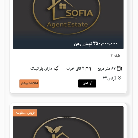
٣٥٠,٠٠٠,٠٠٠ تومان رهن
طبقه :٣
87 متر مربع
٢ اتاق خواب
دارای پارکینگ
آزادی33
آپارتمان
اطلاعات بيشتر
فروش ، معاوضه