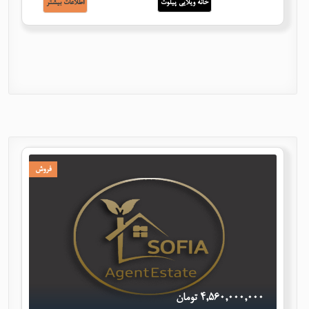
خانه ویلایی پیلوت
اطلاعات بيشتر
فروش
٤,٥٦٠,٠٠٠,٠٠٠ تومان