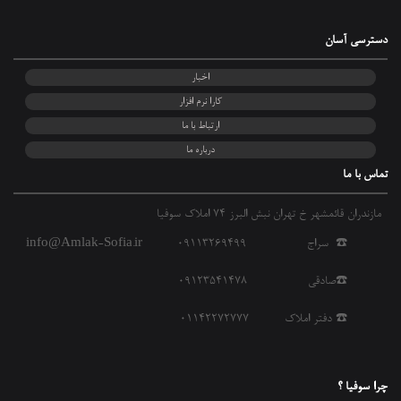
دسترسی آسان
اخبار
کارا نرم افزار
ارتباط با ما
درباره ما
تماس با ما
مازندران قائمشهر خ تهران نبش البرز 74 املاک سوفیا
☎️ سراج 09113269499
info@Amlak-Sofia.ir
☎️صادقی 09123541478
☎️ دفتر املاک 01142272777
چرا سوفیا ؟