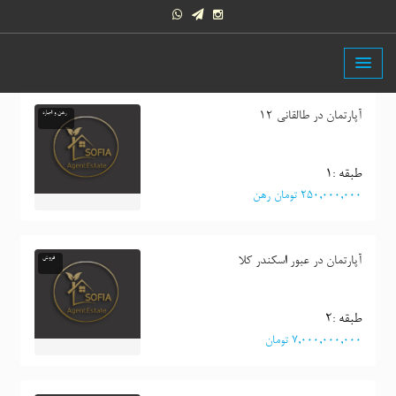
آپارتمان در طالقانی 12
رهن و اجاره
طبقه :١
٢٥٠,٠٠٠,٠٠٠ تومان رهن
آپارتمان در عبور اسکندر کلا
فروش
طبقه :٢
٧,٠٠٠,٠٠٠,٠٠٠ تومان