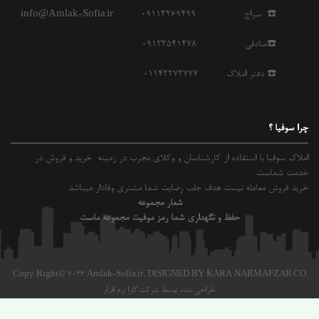
☎️ سراج 09113269499
info@Amlak-Sofia.ir
☎️صادقی 09123541478
☎️ دفتر املاک 01142272777
چرا سوفیا ؟
املاک سوفیا با استفاده از کارشناسان و وکلای مجرب در زمینه خرید و فروش در
خدمت شماست
خرید فروش معامله نیست هدف جلب رضایت شما مشتری وفادار میباشد
شعار مجموعه
حفظ و نگهداری شما رمز موفیت مجموعه ماست
Copy Right© 2023 Amlak-Sofia.ir,
DISIGNED BY KARA NARMAFZAR.CO
طراحی شده توسط شرکت کارا نرم افزار.