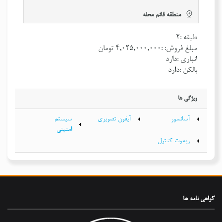
منطقه قائم محله
طبقه :٢
مبلغ فروش: :٤,٠٢٥,٠٠٠,٠٠٠ تومان
انباری :دارد
بالکن :دارد
ویژگی ها
آسانسور
آیفون تصویری
سیستم
امنیتی
ریموت کنترل
گواهی‌ نامه ها