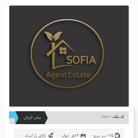
کد ملک: ١٠٠-١
پیش فروش
175 متر مربع
٣ اتاق خواب
دارای پارکینگ