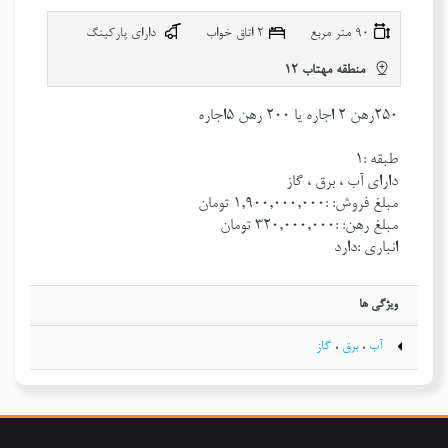
90 متر مربع
٢ اتاق خواب
دارای پارکینگ
منطقه مهتاب 12
250رهن 2 اجاره یا 200 رهن 5اجاره
طبقه :١
دارای آب ، برق ، گاز
مبلغ فروش: :١,٩٠٠,٠٠٠,٠٠٠ تومان
مبلغ رهن: :٣٢٠,٠٠٠,٠٠٠ تومان
انباری :دارد
ویژگی ها
آب
،
برق
،
گاز