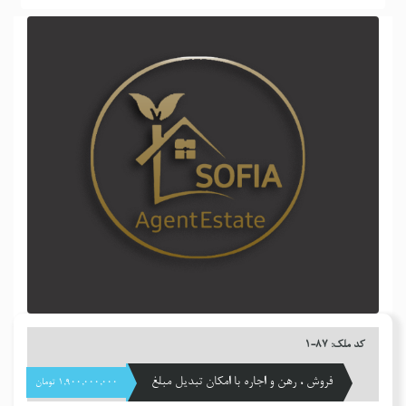
کد ملک: ٨٧-١
فروش ، رهن و اجاره با امکان تبدیل مبلغ
١,٩٠٠,٠٠٠,٠٠٠ تومان