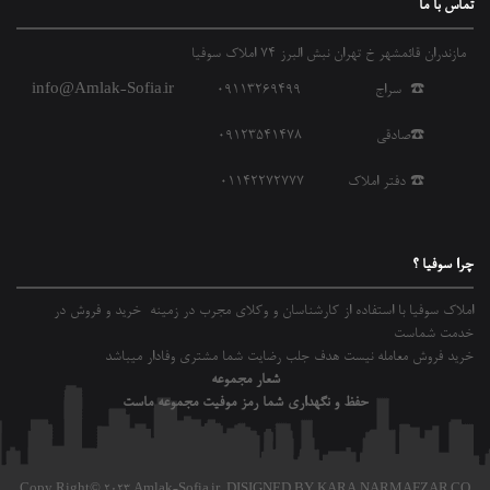
تماس با ما
مازندران قائمشهر خ تهران نبش البرز 74 املاک سوفیا
☎️ سراج 09113269499
info@Amlak-Sofia.ir
☎️صادقی 09123541478
☎️ دفتر املاک 01142272777
چرا سوفیا ؟
املاک سوفیا با استفاده از کارشناسان و وکلای مجرب در زمینه خرید و فروش در
خدمت شماست
خرید فروش معامله نیست هدف جلب رضایت شما مشتری وفادار میباشد
شعار مجموعه
حفظ و نگهداری شما رمز موفیت مجموعه ماست
Copy Right© 2023 Amlak-Sofia.ir,
DISIGNED BY KARA NARMAFZAR.CO