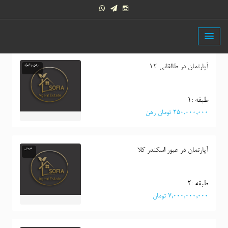
آپارتمان در طالقانی 12
رهن و اجاره
طبقه :١
٢٥٠,٠٠٠,٠٠٠ تومان رهن
آپارتمان در عبور اسکندر کلا
فروش
طبقه :٢
٧,٠٠٠,٠٠٠,٠٠٠ تومان