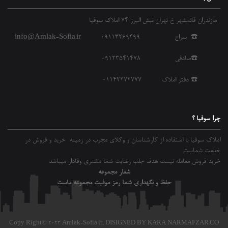
مازندران قائمشهر خ تهران نبش البرز 74 املاک سوفیا
☎️ سراج 09113269499
info@Amlak-Sofia.ir
☎️صادقی 09123541478
☎️ دفتر املاک 01142272777
چرا سوفیا ؟
املاک سوفیا با استفاده از کارشناسان و وکلای مجرب در زمینه خرید و فروش در
خدمت شماست
خرید فروش معامله نیست هدف جلب رضایت شما مشتری وفادار میباشد
شعار مجموعه
حفظ و نگهداری شما رمز موفیت مجموعه ماست
Copy Right© 2023 Amlak-Sofia.ir,
DISIGNED BY KARA NARMAFZAR.CO