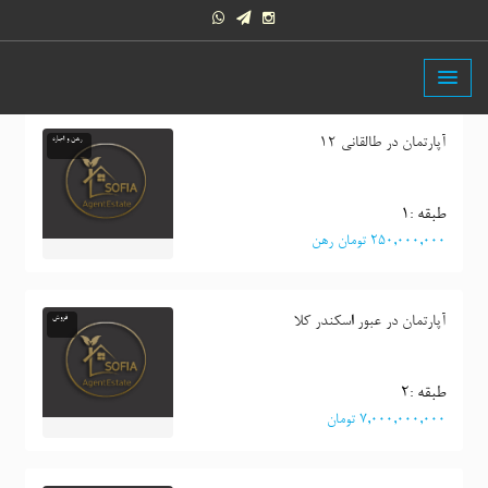
آپارتمان در طالقانی 12
رهن و اجاره
طبقه :١
٢٥٠,٠٠٠,٠٠٠ تومان رهن
آپارتمان در عبور اسکندر کلا
فروش
طبقه :٢
٧,٠٠٠,٠٠٠,٠٠٠ تومان