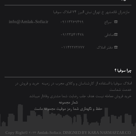
مازندران قائمشهر خ تهران نبش البرز 74 املاک سوفیا
☎️ سراج 09113269499
info@Amlak-Sofia.ir
☎️صادقی 09123541478
☎️ دفتر املاک 01142272777
چرا سوفیا ؟
املاک سوفیا با استفاده از کارشناسان و وکلای مجرب در زمینه خرید و فروش در
خدمت شماست
خرید فروش معامله نیست هدف جلب رضایت شما مشتری وفادار میباشد
شعار مجموعه
حفظ و نگهداری شما رمز موفیت مجموعه ماست
Copy Right© 2023 Amlak-Sofia.ir,
DISIGNED BY KARA NARMAFZAR.CO