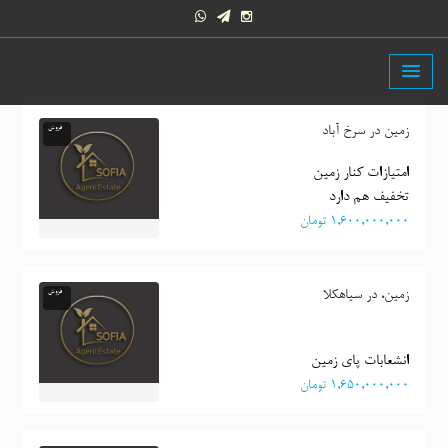
زمین در سرخ آباد
فروش
تخفیف هم دارد
١,٦٠٠,٠٠٠,٠٠٠ تومان
زمین، در سیاهکلا
فروش
انشعابات پای زمین
١,٦٥٠,٠٠٠,٠٠٠ تومان