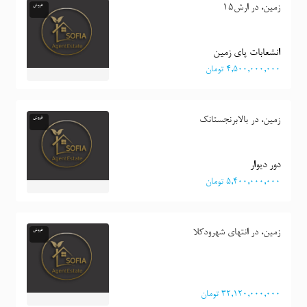
زمین، در ارش15
فروش
انشعابات پای زمین
٤,٥٠٠,٠٠٠,٠٠٠ تومان
زمین، در بالابرنجستانک
فروش
دور دیوار
٥,٤٠٠,٠٠٠,٠٠٠ تومان
زمین، در انتهای شهرودکلا
فروش
٣٢,١٢٠,٠٠٠,٠٠٠ تومان