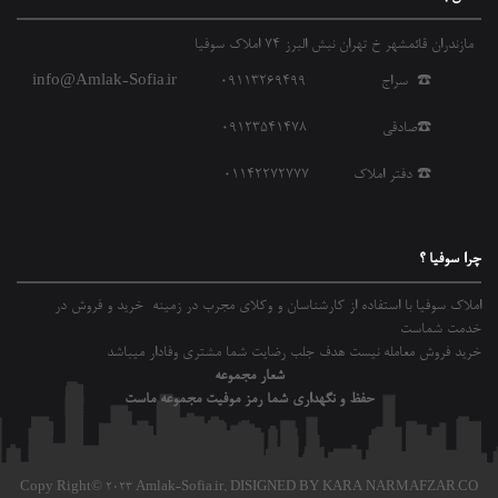
مازندران قائمشهر خ تهران نبش البرز 74 املاک سوفیا
☎️ سراج 09113269499
info@Amlak-Sofia.ir
☎️صادقی 09123541478
☎️ دفتر املاک 01142272777
چرا سوفیا ؟
املاک سوفیا با استفاده از کارشناسان و وکلای مجرب در زمینه خرید و فروش در
خدمت شماست
خرید فروش معامله نیست هدف جلب رضایت شما مشتری وفادار میباشد
شعار مجموعه
حفظ و نگهداری شما رمز موفیت مجموعه ماست
Copy Right© 2023 Amlak-Sofia.ir,
DISIGNED BY KARA NARMAFZAR.CO