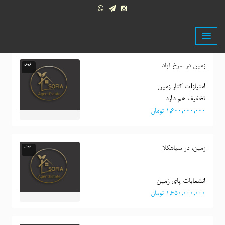
زمین در سرخ آباد
فروش
تخفیف هم دارد
١,٦٠٠,٠٠٠,٠٠٠ تومان
زمین، در سیاهکلا
فروش
انشعابات پای زمین
١,٦٥٠,٠٠٠,٠٠٠ تومان