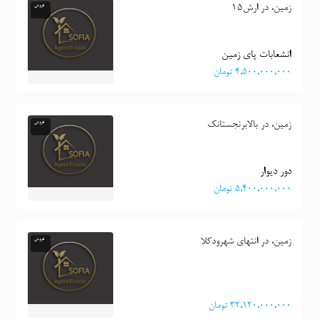
زمین، در ارش15
فروش
انشعابات پای زمین
٤,٥٠٠,٠٠٠,٠٠٠ تومان
زمین، در بالابرنجستانک
فروش
دور دیوار
٥,٤٠٠,٠٠٠,٠٠٠ تومان
زمین، در انتهای شهرودکلا
فروش
٣٢,١٢٠,٠٠٠,٠٠٠ تومان