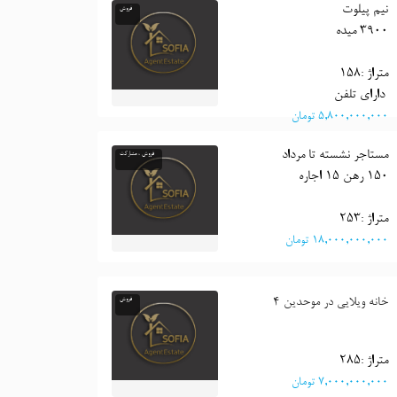
خانه ویلایی نیم پیلوت در البرز 96
فروش
3900 میده
متراژ :158
 دارای تلفن 
٥,٨٠٠,٠٠٠,٠٠٠ تومان
خانه ویلایی در البرز 90
فروش ، مشارکت
150 رهن 15 اجاره
متراژ :253
١٨,٠٠٠,٠٠٠,٠٠٠ تومان
خانه ویلایی در موحدین 4
فروش
متراژ :285
٧,٠٠٠,٠٠٠,٠٠٠ تومان