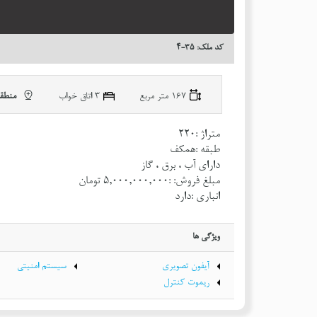
کد ملک: ٣٥-٤
167 متر مربع
٣ اتاق خواب
منطقه 
متراژ :220
طبقه :همکف
دارای آب ، برق ، گاز
مبلغ فروش: :٥,٠٠٠,٠٠٠,٠٠٠ تومان
انباری :دارد
ویژگی ها
آیفون تصویری
سیستم امنیتی
ریموت کنترل