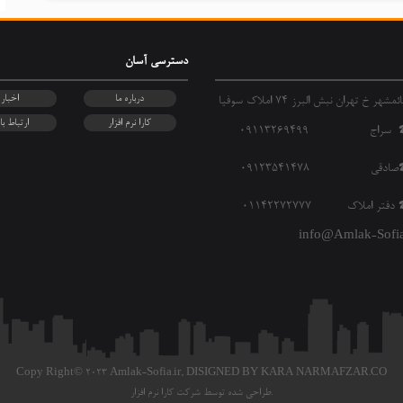
دسترسی آسان
درباره ما
اخبار
شهر خ تهران نبش البرز 74 املاک سوفیا
کارا نرم افزار
ارتباط با 
 سراج 09113269499
صادقی 09123541478
دفتر املاک 01142272777
info@Amlak-Sofia.
Copy Right© 2023 Amlak-Sofia.ir,
DISIGNED BY KARA NARMAFZAR.CO
طراحی شده توسط شرکت کارا نرم افزار.