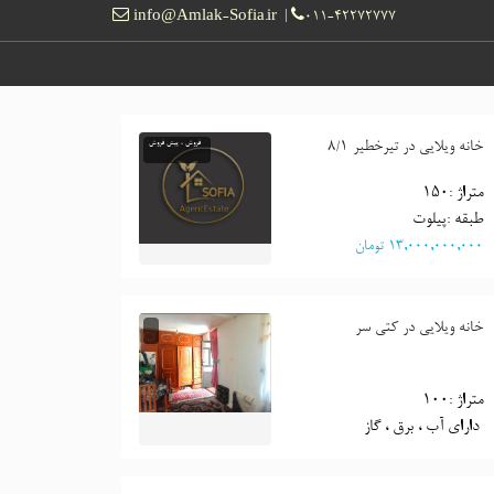
info@Amlak-Sofia.ir
011-42272777
خانه ویلایی در تیرخطیر 8/1
فروش ، پیش فروش
متراژ :150
طبقه :پیلوت
١٣,٠٠٠,٠٠٠,٠٠٠ تومان
خانه ویلایی در کتی سر
متراژ :100
 دارای آب ، برق ، گاز 