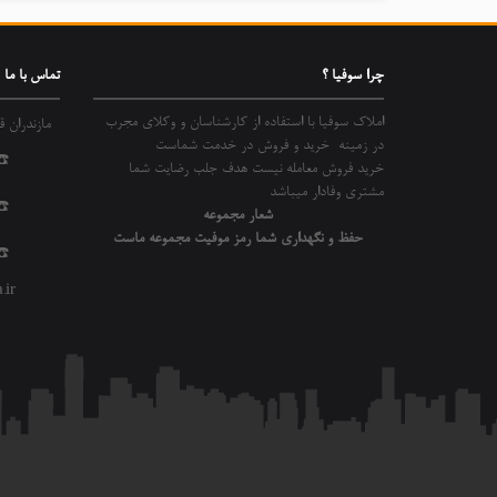
چرا سوفیا ؟
تماس با ما
املاک سوفیا با استفاده از کارشناسان و وکلای مجرب
مازندران قائم
در زمینه خرید و فروش در خدمت شماست
☎️
خرید فروش معامله نیست هدف جلب رضایت شما
مشتری وفادار میباشد
☎️
شعار مجموعه
حفظ و نگهداری شما رمز موفیت مجموعه ماست
☎️ 
ir