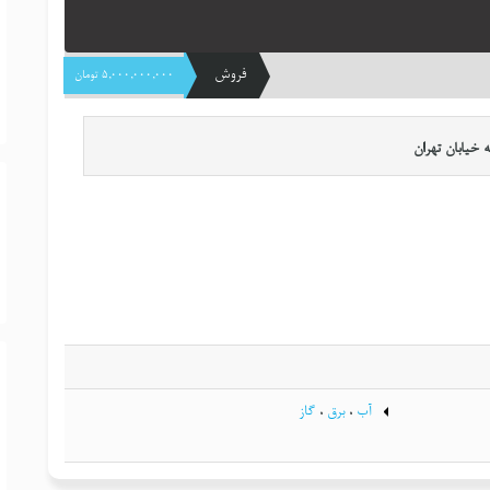
فروش
٥,٠٠٠,٠٠٠,٠٠٠ تومان
خیابان تهران
آب
،
برق
،
گاز