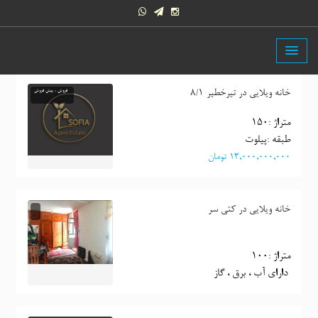
خانه ویلایی در تیرخطیر 8/1
فروش ، پیش فروش
متراژ :150
طبقه :پیلوت
١٣,٠٠٠,٠٠٠,٠٠٠ تومان
خانه ویلایی در کتی سر
متراژ :100
 دارای آب ، برق ، گاز 