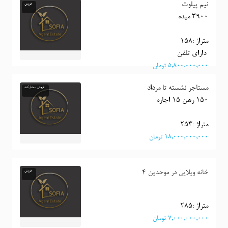
خانه ویلایی نیم پیلوت در البرز 96
فروش
3900 میده
متراژ :158
 دارای تلفن 
٥,٨٠٠,٠٠٠,٠٠٠ تومان
خانه ویلایی در البرز 90
فروش ، مشارکت
150 رهن 15 اجاره
متراژ :253
١٨,٠٠٠,٠٠٠,٠٠٠ تومان
خانه ویلایی در موحدین 4
فروش
متراژ :285
٧,٠٠٠,٠٠٠,٠٠٠ تومان