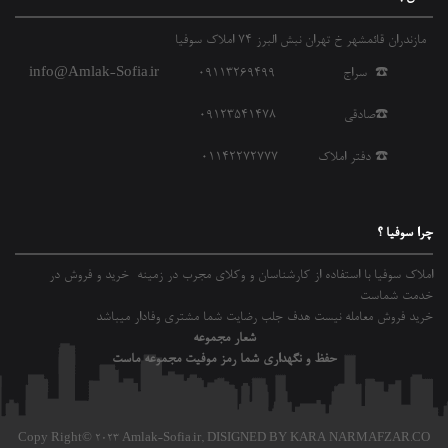
مازندران قائمشهر خ تهران نبش البرز 74 املاک سوفیا
☎️ سراج 09113269499
info@Amlak-Sofia.ir
☎️صادقی 09123541478
☎️ دفتر املاک 01142272777
چرا سوفیا ؟
املاک سوفیا با استفاده از کارشناسان و وکلای مجرب در زمینه خرید و فروش در
خدمت شماست
خرید فروش معامله نیست هدف جلب رضایت شما مشتری وفادار میباشد
شعار مجموعه
حفظ و نگهداری شما رمز موفیت مجموعه ماست
Copy Right© 2023 Amlak-Sofia.ir,
DISIGNED BY KARA NARMAFZAR.CO